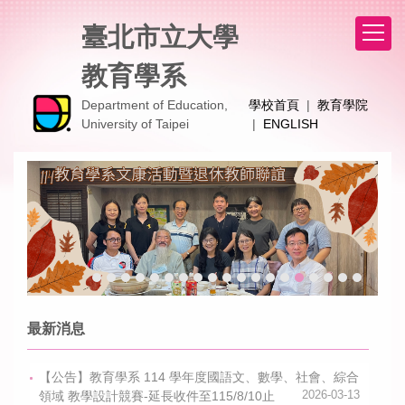
跳
臺北市立大學
到
主
教育學系
要
內
Department of Education,
學校首頁
|
教育學院
容
University of Taipei
|
ENGLISH
區
最新消息
【公告】教育學系 114 學年度國語文、數學、社會、綜合
領域 教學設計競賽-延長收件至115/8/10止
2026-03-13